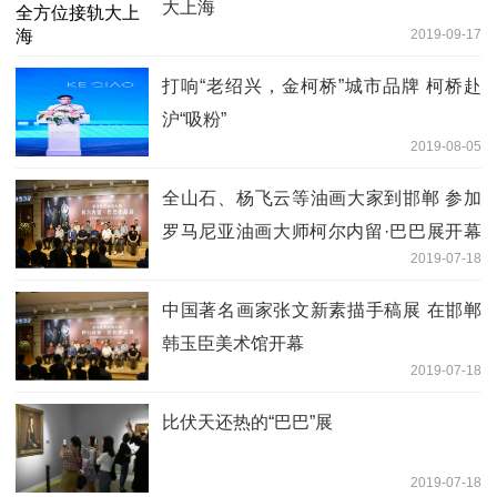
大上海
2019-09-17
打响“老绍兴，金柯桥”城市品牌 柯桥赴
沪“吸粉”
2019-08-05
全山石、杨飞云等油画大家到邯郸 参加
罗马尼亚油画大师柯尔内留·巴巴展开幕
2019-07-18
式
中国著名画家张文新素描手稿展 在邯郸
韩玉臣美术馆开幕
2019-07-18
比伏天还热的“巴巴”展
2019-07-18