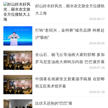
好山好水好风光，丽水农文旅全方位接轨
大上海
2019-09-17
打响“老绍兴，金柯桥”城市品牌 柯桥赴
沪“吸粉”
2019-08-05
全山石、杨飞云等油画大家到邯郸 参加
罗马尼亚油画大师柯尔内留·巴巴展开幕
2019-07-18
式
中国著名画家张文新素描手稿展 在邯郸
韩玉臣美术馆开幕
2019-07-18
比伏天还热的“巴巴”展